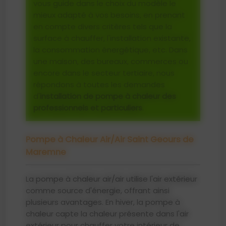
vous guide dans le choix du modèle le
mieux adapté à vos besoins, en prenant
en compte divers critères tels que la
surface à chauffer, l'installation existante,
la consommation énergétique, etc. Dans
une maison, des bureaux, commerces ou
encore dans le secteur tertiaire, nous
répondons à toutes les demandes
d'
installation de pompe à chaleur des
professionnels et particuliers
.
Pompe à Chaleur Air/Air Saint Geours de
Maremne
La pompe à chaleur air/air utilise l'air extérieur
comme source d'énergie, offrant ainsi
plusieurs avantages. En hiver, la pompe à
chaleur capte la chaleur présente dans l'air
extérieur pour chauffer votre intérieur de