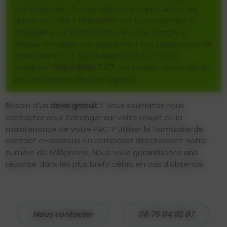
professionnel ! Si vous habitez à Saint Geours de
Maremne, CLIM A DESLANDES est le prestataire à
privilégier pour l'installation de votre pompe à
chaleur. N'oubliez pas également nos prestations de
maintenance et dépannage de PAC toutes
marques !
Disponibles 7J/7
, contactez-nous même
pour les besoins les plus urgents.
Besoin d'un
devis gratuit
? Vous souhaitez nous
contacter pour échanger sur votre projet ou la
maintenance de votre PAC ? Utiliser le formulaire de
contact ci-dessous ou composer directement notre
numéro de téléphone. Nous vous garantissons une
réponse dans les plus brefs délais en cas d'absence.
Nous contacter
06 75 04 92 87