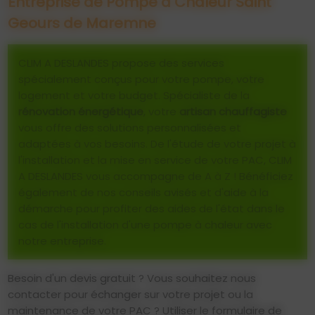
Entreprise de Pompe à Chaleur Saint
Geours de Maremne
CLIM A DESLANDES propose des services
spécialement conçus pour votre pompe, votre
logement et votre budget. Spécialiste de la
rénovation énergétique
, votre
artisan chauffagiste
vous offre des solutions personnalisées et
adaptées à vos besoins. De l'étude de votre projet à
l'installation et la mise en service de votre PAC, CLIM
A DESLANDES vous accompagne de A à Z ! Bénéficiez
également de nos conseils avisés et d'aide à la
démarche pour profiter des aides de l'état dans le
cas de l'installation d'une pompe à chaleur avec
notre entreprise.
Besoin d'un devis gratuit ? Vous souhaitez nous
contacter pour échanger sur votre projet ou la
maintenance de votre PAC ? Utiliser le formulaire de