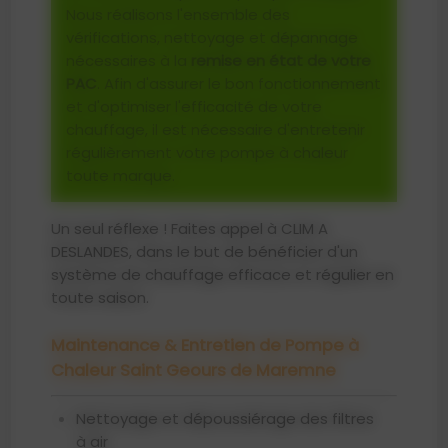
Nous réalisons l'ensemble des
vérifications, nettoyage et dépannage
nécessaires à la
remise en état de votre
PAC
. Afin d'assurer le bon fonctionnement
et d'optimiser l'efficacité de votre
chauffage, il est nécessaire d'entretenir
régulièrement votre pompe à chaleur
toute marque.
Un seul réflexe ! Faites appel à CLIM A
DESLANDES, dans le but de bénéficier d'un
système de chauffage efficace et régulier en
toute saison.
Maintenance & Entretien de Pompe à
Chaleur Saint Geours de Maremne
Nettoyage et dépoussiérage des filtres
à air