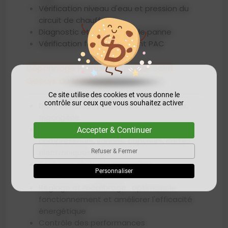
Vérification niveau d'eau et pression du
circuit de chauffage
Diagnostic et prévention de panne
Vérification fonctionnement PAC
Dépannage Pompe à Chaleur Saint
Geours de Maremne
Ce site utilise des cookies et vous donne le
contrôle sur ceux que vous souhaitez activer
Diagnostic des problèmes : électriques,
frigorigène...
Réparation composants défectueux :
Accepter & Continuer
compresseurs, vannes, capteurs, cartes
électroniques, etc.
Refuser & Fermer
Recharge de fluide frigorigène :
Personnaliser
localisation et réparation
Réglage et recalibrage : optimiser le
fonctionnement et améliorer l'efficacité
énergétique
Contrôle des performances